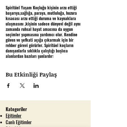
Spiritüel Yaşam Koçluğu kişinin arzu ettiği
başarıya,sağlığa, paraya, mutluluğa, huzura
kısacası arzu ettiği duruma ve kaynaklara
ulaşmasını ,kişinin sadece dünyevi değil aynı
zamanda ruhsal hayat amacına da uygun
seçimler yapmasına yardımcı olur. Kendine
güven ve şefkati açığa çıkarmak için bir
rehber görevi görürler. Spiritüel koçların
danışanlarla sıklıkla çalıştığı başlıca
alanlardan bazıları şunlardır:
Ø Yargıları serbest bırakma ve kendi kendine
olumsuz konuşmayı durdurma
Bu Etkinliği Paylaş
Ø Olumlu bir zihniyete geçiş
Ø Gerçek amacınızı anlamak
Ø Mutluluğa giden iç blokajlarınızı ortaya
çıkarmak
Ø Kendi maneviyatınızı keşfetmek
Ø Gerçekte kim olduğunuzu anlamak
Kategoriler
Ø Sezginizi dinlemeyi öğrenmek
Eğitimler
Ø Geçmiş yaraları iyileştirmek
Canlı Eğitimler
Ø Hayatta ne istediğinizi tezahür ettirmek