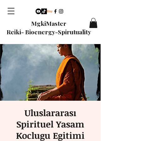
MgkiMaster
Reiki- Bioenergy-Spirutuality
Uluslararası
Spirituel Yasam
Koclugu Egitimi